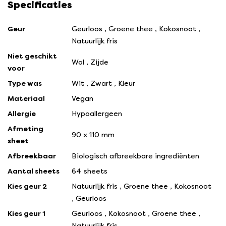
Specificaties
Geur
Geurloos
,
Groene thee
,
Kokosnoot
,
Natuurlijk fris
Niet geschikt
Wol
,
Zijde
voor
Type was
Wit
,
Zwart
,
Kleur
Materiaal
Vegan
Allergie
Hypoallergeen
Afmeting
90 x 110 mm
sheet
Afbreekbaar
Biologisch afbreekbare ingrediënten
Aantal sheets
64 sheets
Kies geur 2
Natuurlijk fris
,
Groene thee
,
Kokosnoot
,
Geurloos
Kies geur 1
Geurloos
,
Kokosnoot
,
Groene thee
,
Natuurlijk fris