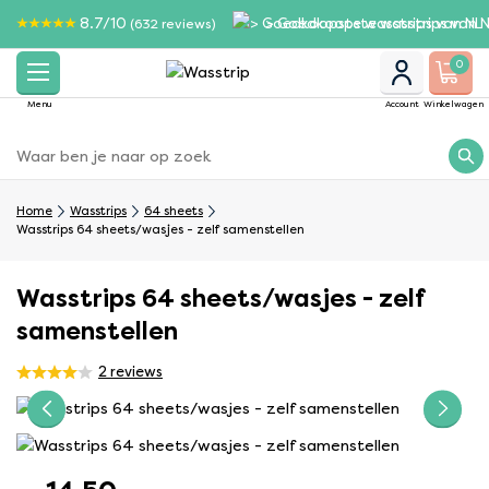
8.7/10
> Goedkoopste wasstrips van N
(632 reviews)
0
Menu
Account
Winkelwagen
Home
Wasstrips
64 sheets
Wasstrips 64 sheets/wasjes - zelf samenstellen
Wasstrips 64 sheets/wasjes - zelf
samenstellen
2
reviews