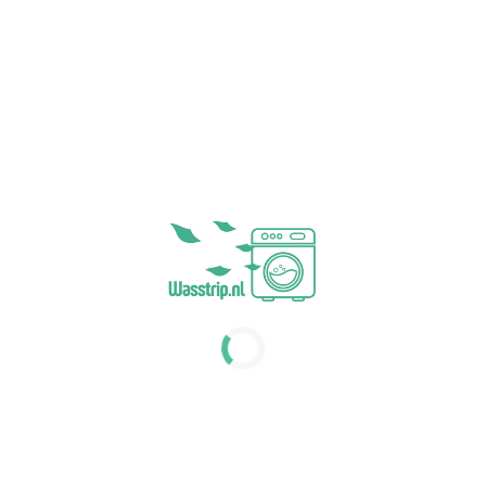
Minder CO2 uitstoot
Minder CO2 uitstoot
Plastic vrije verpakking
Plastic vrije verpakking
Levering binnen 1 á 2
Levering binnen 1 á 2
werkdagen
werkdagen
14,50
14,50
incl. BTW
incl. BTW
1
Het aantal wasbeurten dat je kunt doen met 64
wasmiddel-sheets hangt af van de doseringsinstructies en
de hoeveelheid was die je per keer doet.
Voor reguliere wasbeurten gebruik je 1 sheet. Je kunt dan
64 wasjes draaien met een verpakkingsinhoud van 64
sheets. Doorgaans heeft een huishouden genoeg aan deze
dosering. Uiteraard kan het voorkomen dat je een meer
vervuilde was hebt. Hier kun je dan bijvoorbeeld 2 of meer