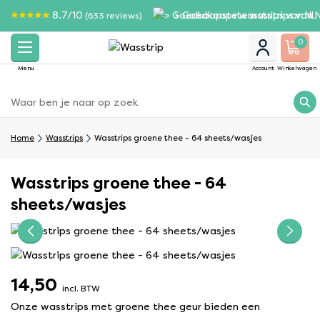
8.7/10
> Goedkoopste wasstrips van 
(633 reviews)
0
Menu
Account
Winkelwagen
Home
Wasstrips
Wasstrips groene thee - 64 sheets/wasjes
Wasstrips groene thee - 64
sheets/wasjes
14,50
incl. BTW
Onze wasstrips met groene thee geur bieden een