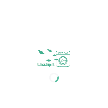
werkdagen
werkdagen
14,50
44,75
incl. BTW
incl. BTW
Wasstrips geurloos -
Wasstrips kokosnoot -
256 sheets/wasjes
64 sheets/wasjes
(1)
0,27 cent per wasbeurt (incl.
0,17 cent per wasbeurt (incl.
verzending)
verzending)
Minder CO2 uitstoot
Minder CO2 uitstoot
Plastic vrije verpakking
Plastic vrije verpakking
Levering binnen 1 á 2
Levering binnen 1 á 2
werkdagen
werkdagen
44,75
14,50
incl. BTW
incl. BTW