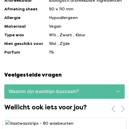
Afbreekbaar
Biologisch afbreekbare ingrediënten
Afmeting sheet
90 x 110 mm
Allergie
Hypoallergeen
Materiaal
Vegan
Type was
Wit
,
Zwart
,
Kleur
Niet geschikt voor
Wol
,
Zijde
Parfum
1%
Veelgestelde vragen
Waarom zijn wasstrips duurzaam?
Wellicht ook iets voor jou?