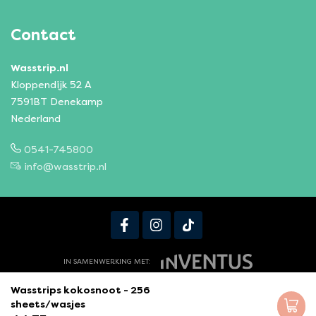
Contact
Wasstrip.nl
Kloppendijk 52 A
7591BT Denekamp
Nederland
0541-745800
info@wasstrip.nl
IN SAMENWERKING MET:
Algemene voorwaarden
Privacy statement
Wasstrips kokosnoot - 256
sheets/wasjes