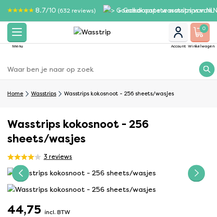
8.7/10
> Goedkoopste wasstrips van N
(632 reviews)
0
Menu
Account
Winkelwagen
Home
Wasstrips
Wasstrips kokosnoot - 256 sheets/wasjes
Wasstrips kokosnoot - 256
sheets/wasjes
3
reviews
44,75
incl. BTW