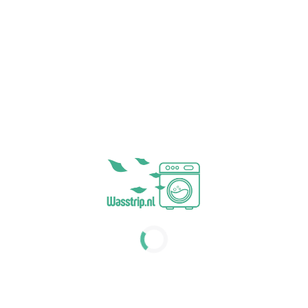
astic vrije verpakking
Plastic vrije verpakking
vering binnen 1 á 2 werkdagen
Levering binnen 1 á 2 werk
0
9,50
incl. BTW
incl. BTW
strips groene thee - 32
ets/wasjes