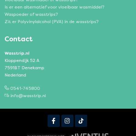
Is er een alternatief voor vloeibaar wasmiddel?
Waspoeder of wasstrips?
Zit er Polyvinylalcohol (PVA) in de wasstrips?
Contact
Wasstrip.nl
Kloppendijk 52 A
7591BT Denekamp
Nederland
0541-745800
info@wasstrip.nl