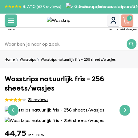
8.7/10
> Goedkoopste wasstrips van 
(633 reviews)
0
Menu
Account
Winkelwagen
Home
Wasstrips
Wasstrips natuurlijk fris - 256 sheets/wasjes
Wasstrips natuurlijk fris - 256
sheets/wasjes
25
reviews
44,75
incl. BTW