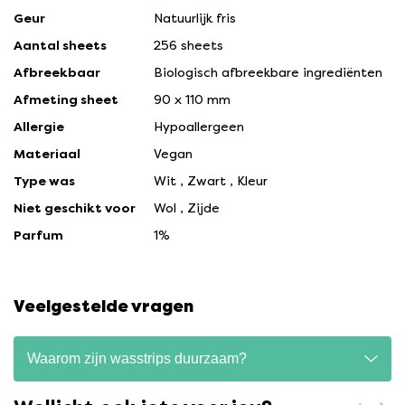
Geur
Natuurlijk fris
Aantal sheets
256 sheets
Afbreekbaar
Biologisch afbreekbare ingrediënten
Afmeting sheet
90 x 110 mm
Allergie
Hypoallergeen
Materiaal
Vegan
Type was
Wit
,
Zwart
,
Kleur
Niet geschikt voor
Wol
,
Zijde
Parfum
1%
Veelgestelde vragen
Waarom zijn wasstrips duurzaam?